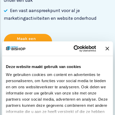
onder één dak
Een vast aanspreekpunt voor al je
marketingactiviteiten en website onderhoud
Maak een
afspraak
Deze website maakt gebruik van cookies
We gebruiken cookies om content en advertenties te
Ik wil graag beter online gevonden
personaliseren, om functies voor social media te bieden
worden
en om ons websiteverkeer te analyseren. Ook delen we
informatie over uw gebruik van onze site met onze
Dat kunnen we regelen! Eerst nemen wij jouw website
partners voor social media, adverteren en analyse. Deze
onder de loop om te kijken hoe deze nu scoort. Vervolgens
partners kunnen deze gegevens combineren met andere
maken wij een effectief SEO actieplan om te zorgen dat
informatie die u aan ze heeft verstrekt of die ze hebben