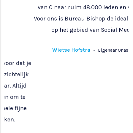
l
je
Onze online community groeide in 2 jaar tijd
k
van 0 naar ruim 48.000 leden en volgers.
Voor ons is Bureau Bishop de ideale partner
op het gebied van Social Media
Wietse Hofstra
-
Eigenaar Onassis