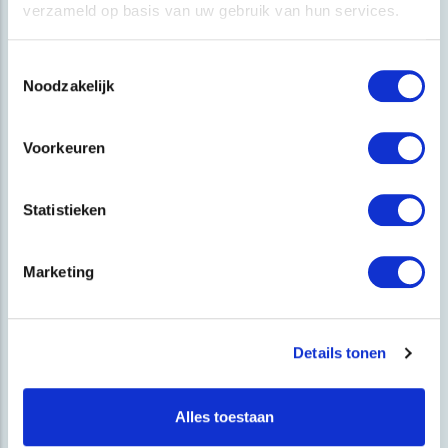
jouw website een hogere positie krijgt in zoekmachines.
verzameld op basis van uw gebruik van hun services.
Bureau Bishop is een trotse Google Partner. Wij zijn een
Toestemmingsselectie
ster in Google Ads. Wij zorgen dat jouw Google
Noodzakelijk
advertenties een hogere positie krijgen tegen lagere
kosten. De successen de we daarbij halen, vertalen we
Voorkeuren
naar SEO. De best converterende zoekwoorden gebruiken
we om je organische vindbaarheid te vergroten.
Statistieken
Marketing
Ik wil meer succes met mijn Google
Advertenties
Details tonen
Ik wil meer uit mijn social media halen
Alles toestaan