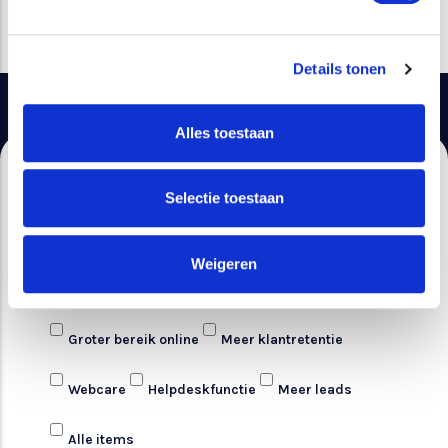
Details tonen
Alles toestaan
Wat wil je bereiken met
Selectie toestaan
Social Media?
Weigeren
Adverteren
Meer volgers/likes
Groter bereik online
Meer klantretentie
Webcare
Helpdeskfunctie
Meer leads
Alle items