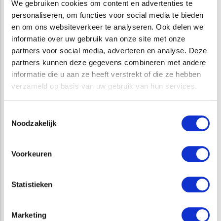
We gebruiken cookies om content en advertenties te
personaliseren, om functies voor social media te bieden
en om ons websiteverkeer te analyseren. Ook delen we
informatie over uw gebruik van onze site met onze
n
partners voor social media, adverteren en analyse. Deze
Doelgroep bereiken Bishop zorgt ervoor dat je
partners kunnen deze gegevens combineren met andere
informatie die u aan ze heeft verstrekt of die ze hebben
je doelgroep bereikt, vergroot en inzichtelijk
verzameld op basis van uw gebruik van hun services.
krijgt. Professioneel en betrouwbaar. Altijd
Toestemmingsselectie
bereid net dat stapje meer te zetten om te
Noodzakelijk
zorgen dat je je doelen haalt. Een hele fijne
Voorkeuren
partner om mee samen te werken.
Statistieken
Danny De Neef
-
Eigenaar X11 Creatie
Marketing