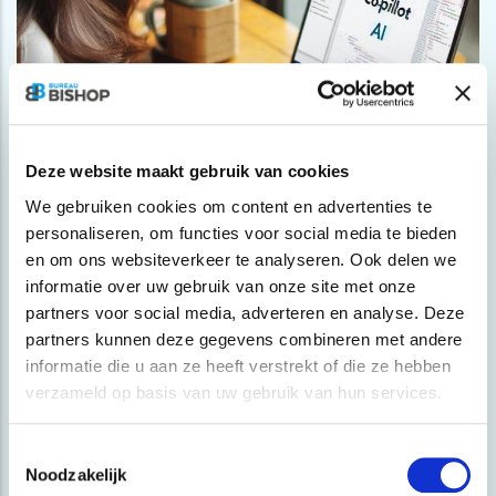
Deze website maakt gebruik van cookies
We gebruiken cookies om content en advertenties te
personaliseren, om functies voor social media te bieden
en om ons websiteverkeer te analyseren. Ook delen we
informatie over uw gebruik van onze site met onze
OPENAI
partners voor social media, adverteren en analyse. Deze
Microsoft voegt meer AI functies toe aan
partners kunnen deze gegevens combineren met andere
AI-Assistent
informatie die u aan ze heeft verstrekt of die ze hebben
verzameld op basis van uw gebruik van hun services.
Toestemmingsselectie
Noodzakelijk