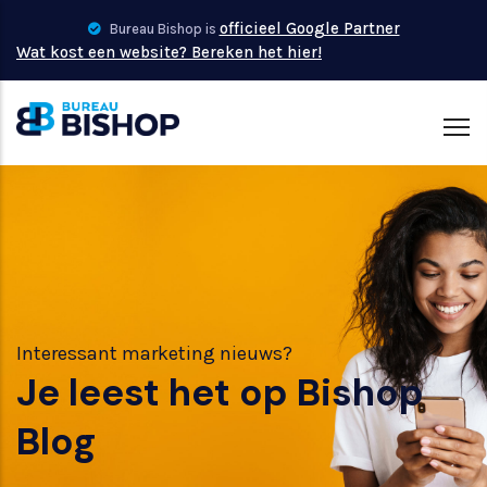
Skip
officieel Google Partner
Bureau Bishop is
to
Wat kost een website? Bereken het hier!
main
content
Interessant marketing nieuws?
Je leest het op Bishop
Blog