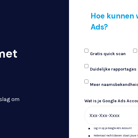
van Google Ads
Hoe kunnen w
Ads?
 met
Gratis quick scan
Duidelijke rapportages
Meer naamsbekendhei
 slag om
Wat is je Google Ads Accou
Log in op je Google Ads Account
Helemaal rechtsboven staat jouw ID.