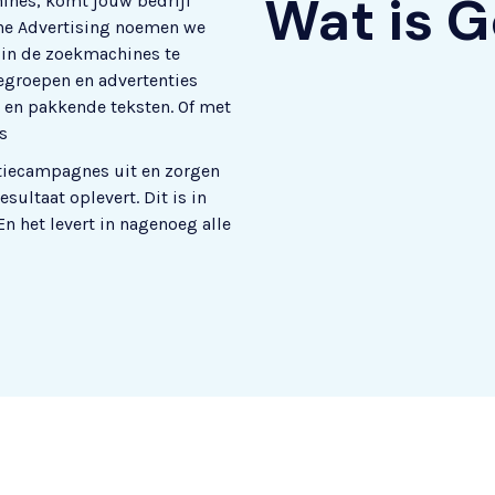
Wat is G
ines, komt jouw bedrijf
ine Advertising noemen we
s in de zoekmachines te
egroepen en advertenties
n en pakkende teksten. Of met
s
tiecampagnes uit en zorgen
ultaat oplevert. Dit is in
n het levert in nagenoeg alle