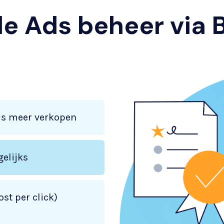
 Ads beheer via 
us meer verkopen
elijks
st per click)