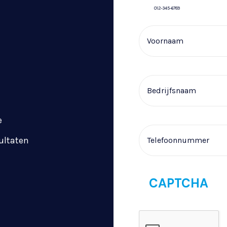
012-345-6789
Voornaam
Bedrijfsnaam
e
Telefoonnummer
sultaten
CAPTCHA