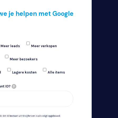
?
e je helpen met Google
Meer leads
Meer verkopen
Meer bezoekers
d
Lagere kosten
Alle items
nt ID?
?
 Dit ID bestaat uit 10 cijfers en is als volgt opgebouwd: