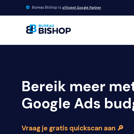
Skip
Bureau Bishop is
officieel Google Partner
to
main
content
Bereik meer met
Google Ads bud
Vraag je gratis quickscan aan 🔎